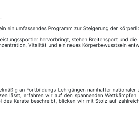
.
rein ein umfassendes Programm zur Steigerung der körperli
eistungssportler hervorbringt, stehen Breitensport und di
 Konzentration, Vitalität und ein neues Körperbewusstsein en
lmäßig an Fortbildungs-Lehrgängen namhafter nationaler un
tzen lässt, erfahren wir auf den spannenden Wettkämpfe
el des Karate beschreibt, blicken wir mit Stolz auf zahlrei